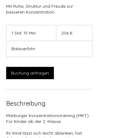
Mit Ruhe, Struktur und Freude zur
besseren Konzentration.
206
Euro
1 Std. 15 Min.
1
206 €
S
t
Balauerfohr
d
1
5
M
Buchung anfragen
i
n
.
Beschreibung
Marburger Konzentrationstraining (MKT)
Für Kinder ab der 2. Klasse
Ihr Kind lässt sich leicht ablenken, hat