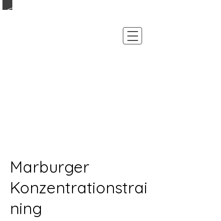
Janine Fiammingo
Heilpraktikerin für Psychotherapie
Traumapädagogin und EMDR-
Therapeutin
Baluerfohr 31-33
23552 Lübeck
Tel. : +49 (0)15 7 - 37845222
info@psychotherapie-fiammingo.de
Marburger
Konzentrationstrai
ning